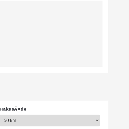
HakusÃ¤de