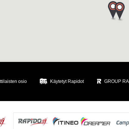
ilaisten osio
Käytetyt Rapidot
GROUP RAP