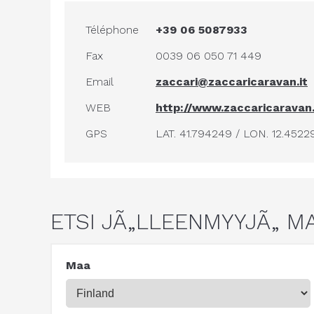
Téléphone
+39 06 5087933
Fax
0039 06 050 71 449
Email
zaccari@zaccaricaravan.it
WEB
http://www.zaccaricaravan.
GPS
LAT. 41.794249 / LON. 12.4522
ETSI JÃ„LLEENMYYJÃ„ M
Maa