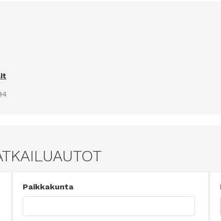
it
94
ATKAILUAUTOT
Paikkakunta