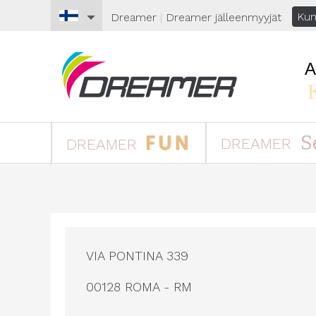
Kun
Dreamer
|
Dreamer
jälleenmyyjät
S
DREAMER
DREAMER
VIA PONTINA 339
00128 ROMA - RM