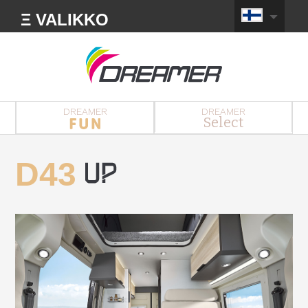
Ξ VALIKKO
DREAMER
DREAMER
Select
D43