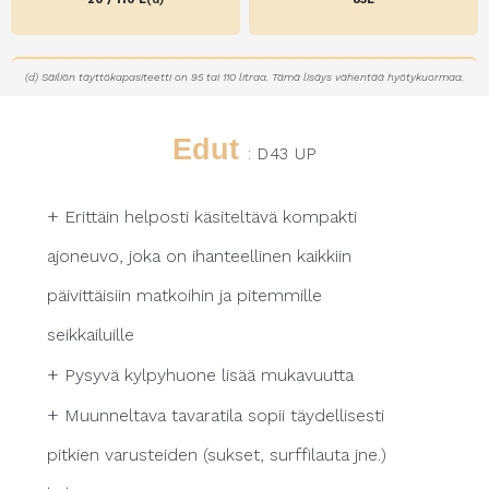
(d) Säiliön täyttökapasiteetti on 95 tai 110 litraa. Tämä lisäys vähentää hyötykuormaa.
Edut
: D43 UP
+
Erittäin helposti käsiteltävä kompakti
ajoneuvo, joka on ihanteellinen kaikkiin
päivittäisiin matkoihin ja pitemmille
seikkailuille
+
Pysyvä kylpyhuone lisää mukavuutta
+
Muunneltava tavaratila sopii täydellisesti
pitkien varusteiden (sukset, surffilauta jne.)