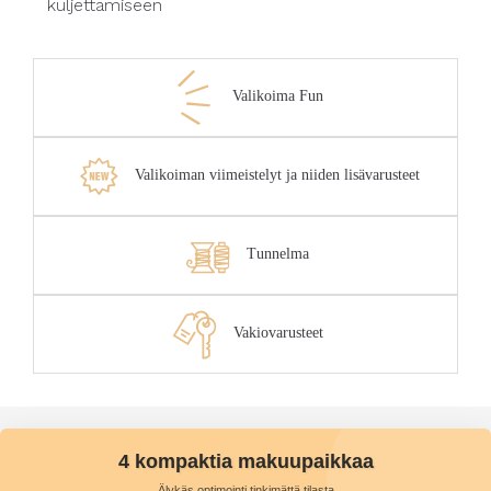
kuljettamiseen
Valikoima Fun
Valikoiman viimeistelyt ja niiden lisävarusteet
Tunnelma
Vakiovarusteet
4 kompaktia makuupaikkaa
Älykäs optimointi tinkimättä tilasta