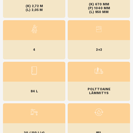
(K) 670 MM
(K) 2,72 M
(P) 1040 MM
(L) 2,05 M
(L) 950 MM
4
2+2
POLTTOAINE
84 L
LÄMMITYS
20 / 110 L
(d)
85L