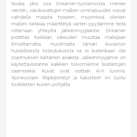
Koska yksi osa Dreamer-tuotannosta menee
vientiin, valokuvattujen mallien ominaisuudet voivat
vaihdella maasta toiseen; myynnissä olevien
mallien tarkkaa määrittelyä varten pyydämme teitä
ottamaan yhteyttä jälleenmyyjäänne. Dreamer
pidättää itsellään oikeuden muuttaa mallejaan
ilmoittamatta. Huolimatta tämän kuvaston
huolellisesta toteutuksesta se ei kuitenkaan ole
sopimuksen kaltainen asiakirja. Jälleenmyyjänne on
käytettävissänne kaikkien toivomienne lisätietojen
saamiseksi. Kuvat ovat osittain AI:n luomia.
Ajoneuvojen tilajärjestelyt ja kalusteet on luotu
todellisten kuvien pohjalta.