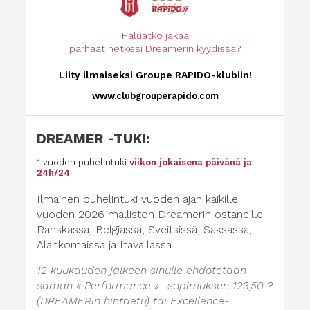
Haluatko jakaa
parhaat hetkesi Dreamerin kyydissä?
Liity ilmaiseksi Groupe RAPIDO-klubiin!
www.clubgrouperapido.com
DREAMER -TUKI:
1 vuoden puhelintuki
viikon jokaisena päivänä ja
24h/24
Ilmainen puhelintuki vuoden ajan kaikille
vuoden 2026 malliston Dreamerin ostaneille
Ranskassa, Belgiassa, Sveitsissä, Saksassa,
Alankomaissa ja Itävallassa.
12 kuukauden jälkeen sinulle ehdotetaan
saman « Performance » -sopimuksen 123,50 ?
(DREAMERin hintaetu) tai Excellence-