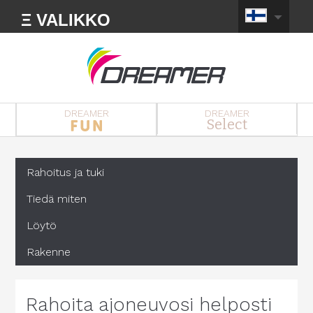
Ξ VALIKKO
DREAMER
DREAMER
Select
Rahoitus ja tuki
Tiedä miten
Löytö
Rakenne
Rahoita ajoneuvosi helposti