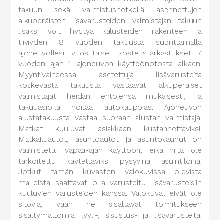
takuun sekä valmistushetkellä asennettujen
alkuperäisten lisävarusteiden valmistajan takuun
lisäksi voit hyötyä kalusteiden rakenteen ja
tiiviyden 8 vuoden takuusta suorittamalla
ajoneuvollesi vuosittaiset kosteustarkastukset 7
vuoden ajan 1. ajoneuvon käyttöönotosta alkaen.
Myyntivaiheessa asetettuja lisävarusteita
koskevasta takuusta vastaavat alkuperäiset
valmistajat heidän ehtojensa mukaisesti, ja
takuuasioita hoitaa autokauppias. Ajoneuvon
alustatakuusta vastaa suoraan alustan valmistaja.
Matkat kuuluvat asiakkaan kustannettaviksi.
Matkailuautot, asuntoautot ja asuntovaunut on
valmistettu vapaa-ajan käyttöön, eikä niitä ole
tarkoitettu käytettäviksi pysyvinä asuintiloina.
Jotkut tämän kuvaston valokuvissa olevista
malleista saattavat olla varusteltu lisävarusteisiin
kuuluvien varusteiden kanssa. Valokuvat eivät ole
sitovia, vaan ne sisältävät toimitukseen
sisältymättömiä tyyli-, sisustus- ja lisävarusteita.