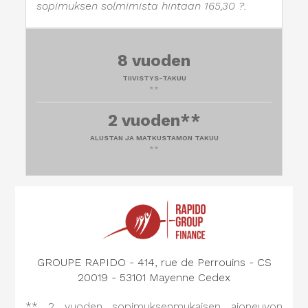
sopimuksen solmimista hintaan 165,30 ?.
8 vuoden
TIIVISTYS-TAKUU
**
2 vuoden**
ALUSTAN JA MATKUSTAMON TAKUU
**
GROUPE RAPIDO - 414, rue de Perrouins - CS
20019 - 53101 Mayenne Cedex
** 2 vuoden sopimuksenmukaisen ajoneuvon