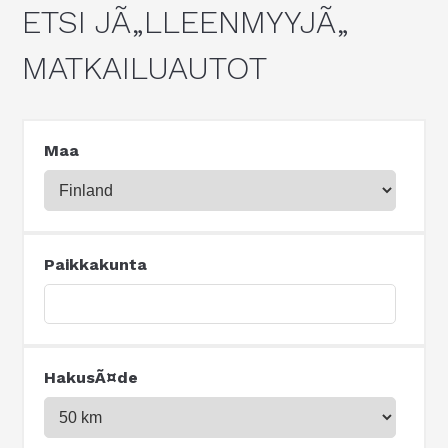
ETSI JÃ„LLEENMYYJÃ„
MATKAILUAUTOT
Maa
Paikkakunta
HakusÃ¤de