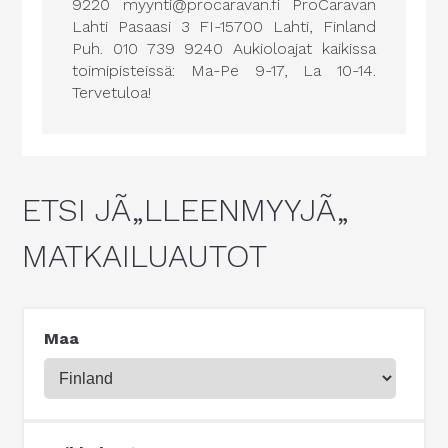
9220 myynti@procaravan.fi ProCaravan
Lahti Pasaasi 3 FI-15700 Lahti, Finland
Puh. 010 739 9240 Aukioloajat kaikissa
toimipisteissä: Ma-Pe 9-17, La 10-14.
Tervetuloa!
ETSI JÃ„LLEENMYYJÃ„
MATKAILUAUTOT
Maa