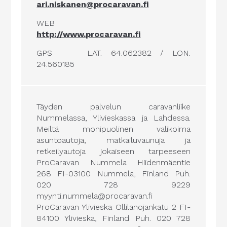
ari.niskanen@procaravan.fi
WEB
http://www.procaravan.fi
GPS
LAT. 64.062382 / LON.
24.560185
Täyden palvelun caravanliike
Nummelassa, Ylivieskassa ja Lahdessa.
Meiltä monipuolinen valikoima
asuntoautoja, matkailuvaunuja ja
retkeilyautoja jokaiseen tarpeeseen
ProCaravan Nummela Hiidenmäentie
268 FI-03100 Nummela, Finland Puh.
020 728 9229
myynti.nummela@procaravan.fi
ProCaravan Ylivieska Ollilanojankatu 2 FI-
84100 Ylivieska, Finland Puh. 020 728