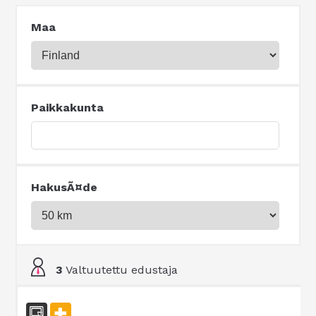
Maa
Paikkakunta
HakusÃ¤de
3
Valtuutettu edustaja