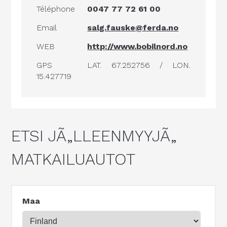
Téléphone
0047 77 72 61 00
Email
salg.fauske@ferda.no
WEB
http://www.bobilnord.no
GPS
LAT. 67.252756 / LON.
15.427719
ETSI JÃ„LLEENMYYJÃ„
MATKAILUAUTOT
Maa