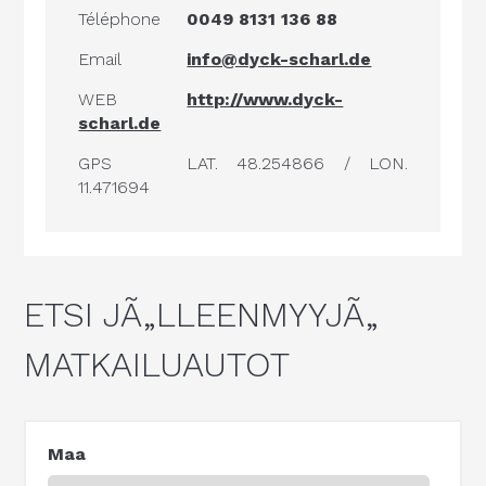
Téléphone
0049 8131 136 88
Email
info@dyck-scharl.de
WEB
http://www.dyck-
scharl.de
GPS
LAT. 48.254866 / LON.
11.471694
ETSI JÃ„LLEENMYYJÃ„
MATKAILUAUTOT
Maa