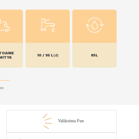
TOAINE
10 / 95 L
85L
(d)
MITYS
aa.
Valikoima Fun