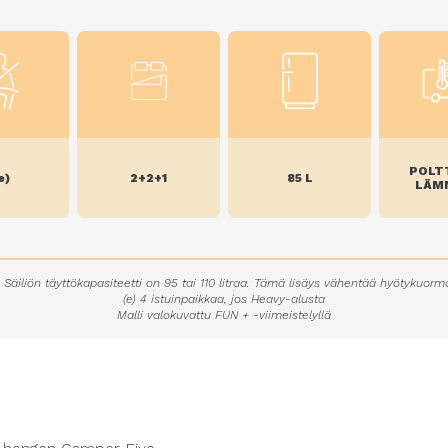
POLT
e)
2+2+1
85 L
LÄM
) Säiliön täyttökapasiteetti on 95 tai 110 litraa. Tämä lisäys vähentää hyötykuorm
(e) 4 istuinpaikkaa, jos Heavy-alusta
Malli valokuvattu FUN + -viimeistelyllä