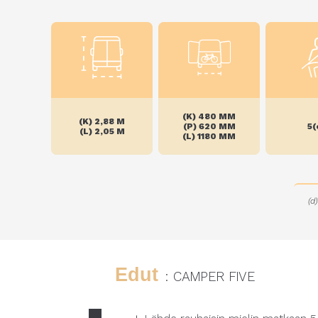
(K) 480 MM
(K) 2,88 M
(P) 620 MM
5(
(L) 2,05 M
(L) 1180 MM
(d
Edut
: CAMPER FIVE
+