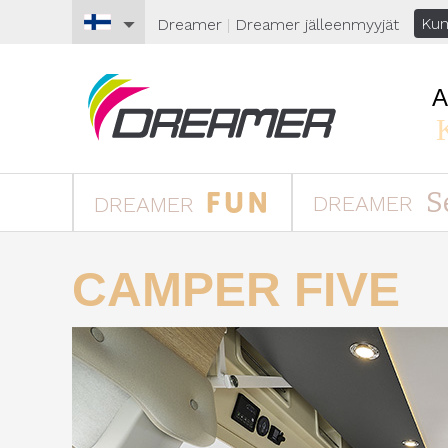
Kun
Dreamer
|
Dreamer
jälleenmyyjät
S
DREAMER
DREAMER
CAMPER FIVE