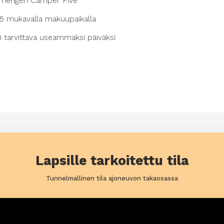
5 hengen Camper Five
ly 5 mukavalla makuupaikalla
i tarvittava useammaksi päiväksi
Lapsille tarkoitettu tila
Tunnelmallinen tila ajoneuvon takaosassa