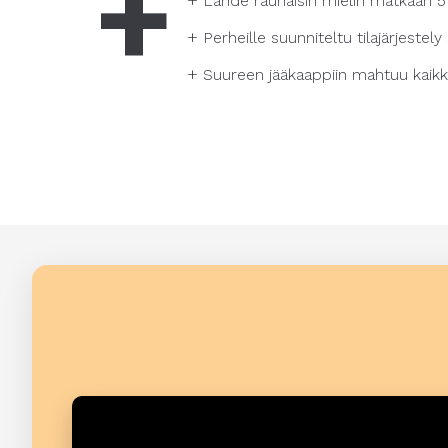
+
Lähde rauhaisin mielin matkaan 
+
Perheille suunniteltu tilajärjeste
+
Suureen jääkaappiin mahtuu kaikk