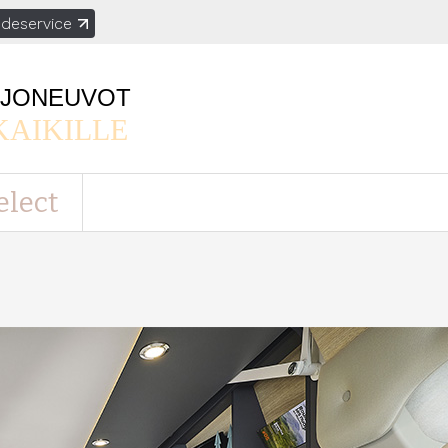
deservice
AJONEUVOT
KAIKILLE
elect