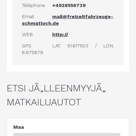
Téléphone
+4928556739
Email
mail@freizeitfahrzeuge-
schmatloch.de
WEB
http://
GPS
LAT. 51.617503 / LON.
6.675879
ETSI JÃ„LLEENMYYJÃ„
MATKAILUAUTOT
Maa