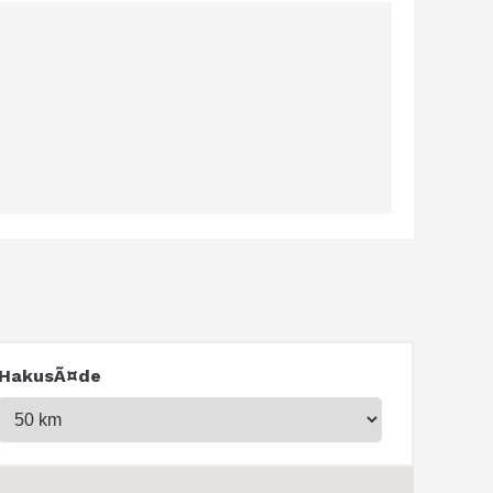
HakusÃ¤de