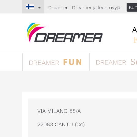
Kun
Dreamer
|
Dreamer
jälleenmyyjät
S
DREAMER
DREAMER
VIA MILANO 58/A
22063 CANTU (Co)