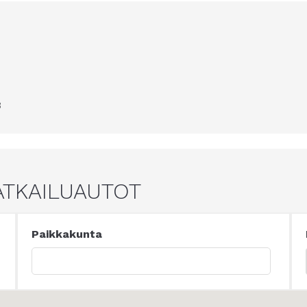
3
ATKAILUAUTOT
Paikkakunta