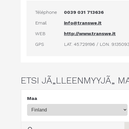
Téléphone
0039 031 713636
Email
info@transwe.it
WEB
http://www.transwe.it
GPS
LAT. 45.729196 / LON. 9.13509
ETSI JÃ„LLEENMYYJÃ„ M
Maa