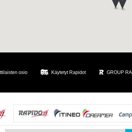
ilaisten osio
Käytetyt Rapidot
GROUP RAP