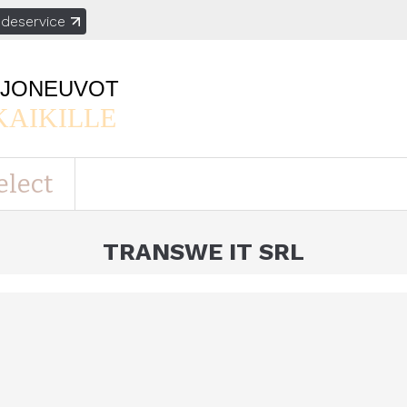
deservice
AJONEUVOT
KAIKILLE
elect
TRANSWE IT SRL