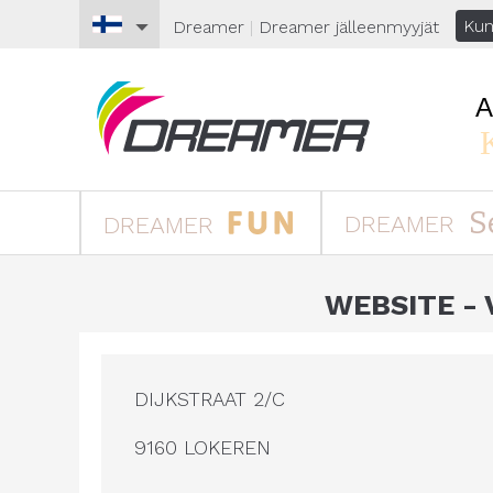
Kun
Dreamer
|
Dreamer
jälleenmyyjät
S
DREAMER
DREAMER
WEBSITE - 
DIJKSTRAAT 2/C
9160 LOKEREN