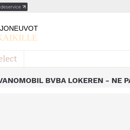
deservice
AJONEUVOT
KAIKILLE
elect
VANOMOBIL BVBA LOKEREN - NE P