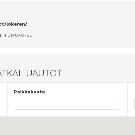
ct/lokeren/
N. 4.014840725
ATKAILUAUTOT
Paikkakunta