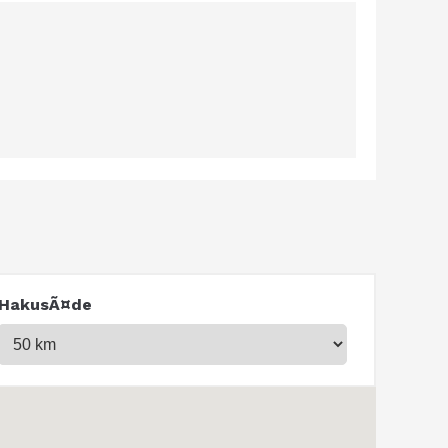
HakusÃ¤de