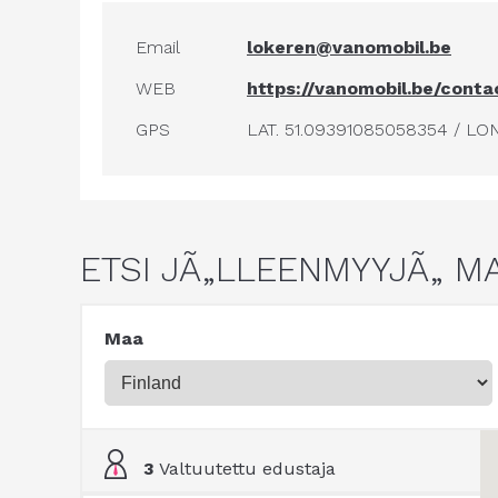
Email
lokeren@vanomobil.be
WEB
https://vanomobil.be/conta
GPS
LAT. 51.09391085058354 / LO
ETSI JÃ„LLEENMYYJÃ„ M
Maa
3
Valtuutettu edustaja