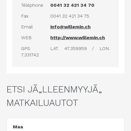
Téléphone
0041 32 421 34 70
Fax
0041 32 421 34 75
Email
info@willemin.ch
WEB
http://www.willemin.ch
GPS
LAT. 47.359959 / LON.
7.331742
ETSI JÃ„LLEENMYYJÃ„
MATKAILUAUTOT
Maa