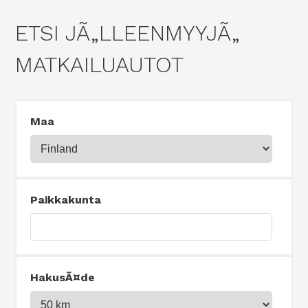
ETSI JÃ„LLEENMYYJÃ„
MATKAILUAUTOT
Maa
Paikkakunta
HakusÃ¤de