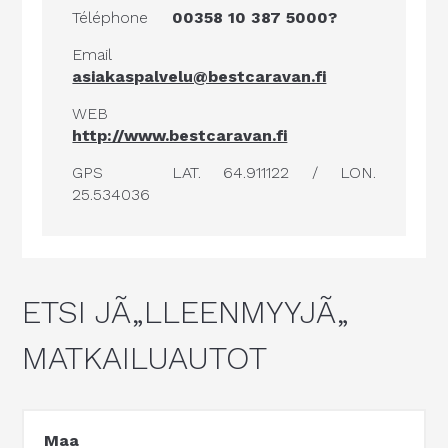
Téléphone
00358 10 387 5000?
Email
asiakaspalvelu@bestcaravan.fi
WEB
http://www.bestcaravan.fi
GPS
LAT. 64.911122 / LON.
25.534036
ETSI JÃ„LLEENMYYJÃ„
MATKAILUAUTOT
Maa